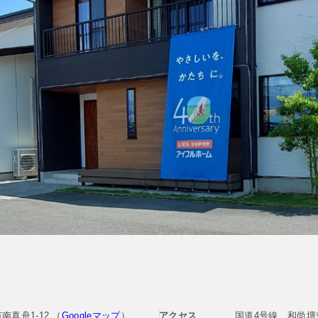
南真舟1-12
（
Googleマップ
）
アクセス
国道4号線 和尚壇