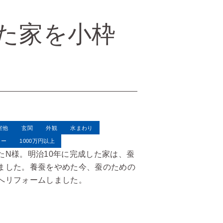
てた家を小枠
室他
玄関
外観
水まわり
リー
1000万円以上
たN様。明治10年に完成した家は、蚕
ました。養蚕をやめた今、蚕のための
へリフォームしました。