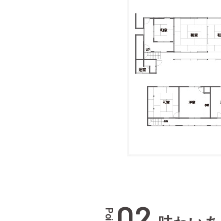
02
Point