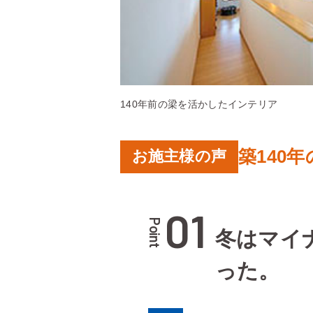
140年前の梁を活かしたインテリア
築140
お施主様の声
01
Point
冬はマイ
った。