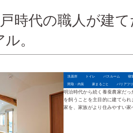
江戸時代の職人が建
アル。
洗面所
トイレ
バスルーム
寝
間取・内装
家まるごと
バリアフ
明治時代から続く養蚕農家だっ
を飼うことを主目的に建てられ
家を、家族がより住みやすい家