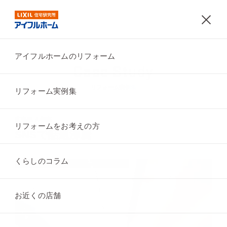
アイフルホームの
リフォーム
リフォーム実例集
選ばれる理由
リフォーム
実例集
広島県 A様邸
まるごと
断熱リフォーム
リフォームを
お考えの方
SNSで話題沸騰
ひと部屋断熱リフォーム
「ココエコ」
イベント情報
くらしのコラム
まど断熱リフォーム
住まいの
リフォームスケジュール
お近くの店舗