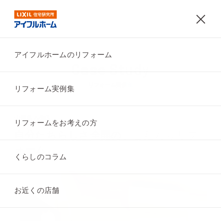
アイフルホームの
リフォーム
リフォーム実例集
選ばれる理由
リフォーム
実例集
山形県 A様邸
まるごと
断熱リフォーム
リフォームを
お考えの方
自分たちらしさ全開の、こだわりリフ
ォーム。
ひと部屋断熱リフォーム
「ココエコ」
イベント情報
くらしのコラム
まど断熱リフォーム
住まいの
リフォームスケジュール
お近くの店舗