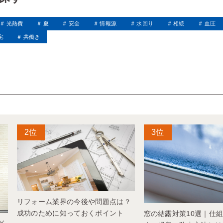
光熱費
夏
安全
情報源
水回り
相続
血圧
宅
共働き
リフォーム業界の今後や問題点は？
成功のために知っておくポイント
窓の結露対策10選｜仕