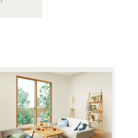
！
ント！費用や日数、実例などを紹介
デメリット、