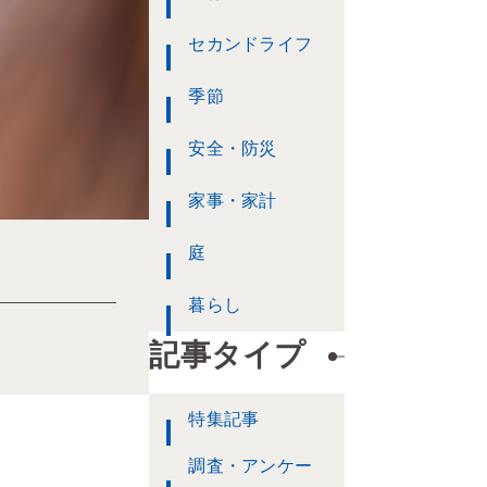
セカンドライフ
季節
安全・防災
家事・家計
庭
暮らし
記事タイプ
特集記事
調査・アンケー