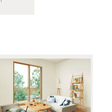
！
ント！費用や日数、実例などを紹介
デメリット、