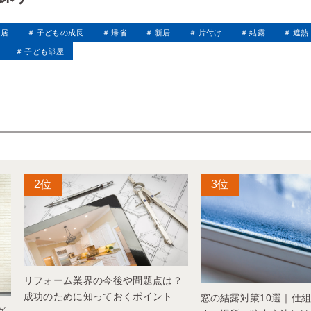
同居
子どもの成長
帰省
新居
片付け
結露
遮熱
子ども部屋
リフォーム業界の今後や問題点は？
成功のために知っておくポイント
窓の結露対策10選｜仕