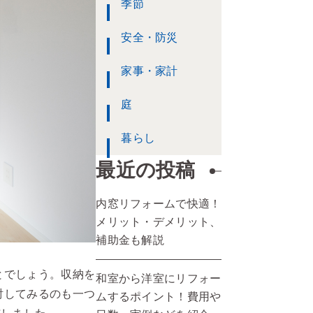
季節
安全・防災
家事・家計
庭
暮らし
最近の投稿
内窓リフォームで快適！
メリット・デメリット、
補助金も解説
とでしょう。収納を
和室から洋室にリフォー
討してみるのも一つ
ムするポイント！費用や