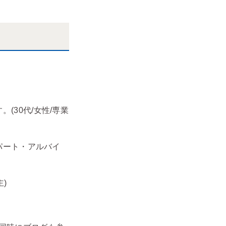
30代/女性/専業
パート・アルバイ
)