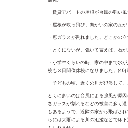
・賃貸アパートの屋根が台風の強い風で
・屋根が吹っ飛び、向かいの家の瓦が自
・窓ガラスが割れました。どこかの立て
・とくにないが、強いて言えば、石が飛
・小学生くらいの時、家の中まで水が
校も３日間位休校になりました。(40代/
・子どもの頃、近くの川が氾濫して、床
とくに多いのは台風による強風が原因
窓ガラスが割れるなどの被害に多く遭
もあるようで、近隣の家から飛ばされ
らには大雨による川の氾濫などで床下
もしれません。