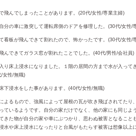
飛んでしまったことがあります。(20代/女性/専業主婦)
分の車に激突して運転席側のドアを修理した。(30代/女性/専
看板が飛んできて割れたので、怖かったです。(30代/女性/専
んできてガラス窓が割れたことでした。(40代/男性/会社員)
入り床上浸水になりました。１階の居間の方まで水が入って
女性/無職)
下浸水をした事があります。(40代/女性/無職)
によるもので、強風によって屋根の瓦が吹き飛ばされてたり
っているようです。自分の家だけでなく、他の家にも同じよ
てきた物が自分の家や車にぶつかり、思わぬ被害となること
浸水や床上浸水になったりと台風がもたらす被害は想像以上