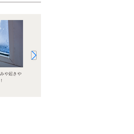
組みや起きや
和室から洋室にリフォームするポイ
内窓リフォー
！
ント！費用や日数、実例などを紹介
デメリット、