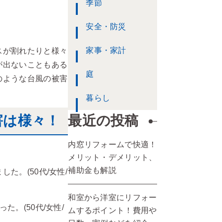
季節
安全・防災
家事・家計
スが割れたりと様々
が出ないこともある
庭
のような台風の被害
暮らし
最近の投稿
害は様々！
内窓リフォームで快適！
メリット・デメリット、
補助金も解説
。(50代/女性/
和室から洋室にリフォー
。(50代/女性/
ムするポイント！費用や