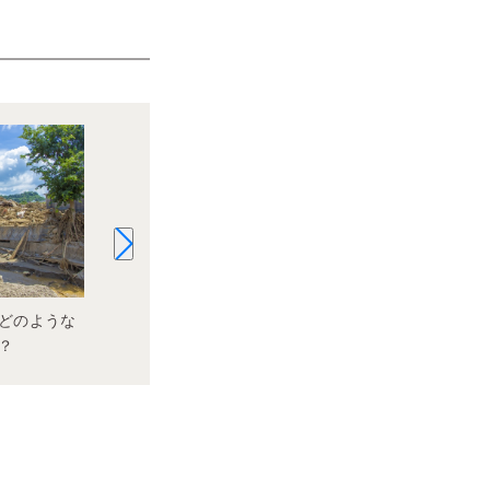
いざというときの備え！防災グッズ
突然のゲリラ
どのような
の置き場所はどこが多い？
に準備してい
？